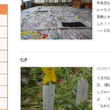
年長児
レーライ
屋敷に
した！！
～♪ ２
七夕
2026年
７月7
日。 
しグル
よ。 
「なわ