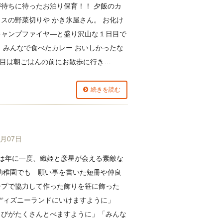
が待ちに待ったお泊り保育！！ 夕飯のカ
スの野菜切りや かき氷屋さん。 お化け
キャンプファイヤ―と盛り沢山な１日目で
 みんなで食べたカレー おいしかったな
日目は朝ごはんの前にお散歩に行き…
続きを読む
7月07日
日は年に一度、織姫と彦星が会える素敵な
曙幼稚園でも 願い事を書いた短冊や仲良
ープで協力して作った飾りを笹に飾った
「ディズニーランドにいけますように」
とびがたくさんとべますように」「みんな