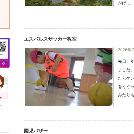
がげ…
エスパルスサッカー教室
2026年
先日、
ました。
たらケ
をくぐ
みたり
。
園児バザー