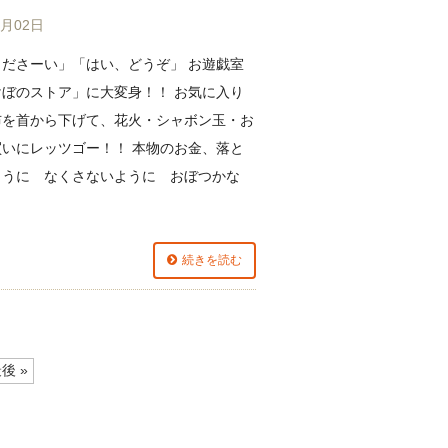
7月02日
くださーい」「はい、どうぞ」 お遊戯室
けぼのストア」に大変身！！ お気に入り
布を首から下げて、花火・シャボン玉・お
買いにレッツゴー！！ 本物のお金、落と
ように なくさないように おぼつかな
続きを読む
後 »