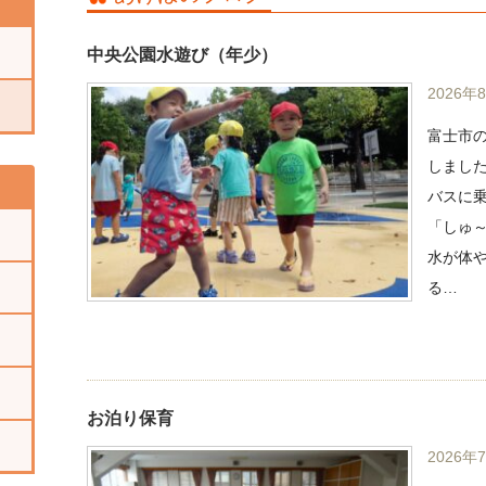
中央公園水遊び（年少）
2026年
富士市
しまし
バスに
「しゅ
水が体
る…
お泊り保育
2026年