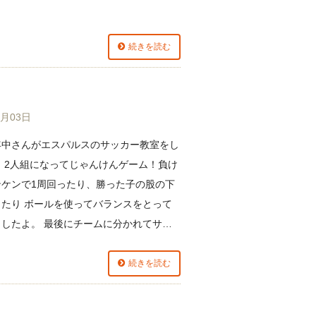
続きを読む
7月03日
年中さんがエスパルスのサッカー教室をし
 2人組になってじゃんけんゲーム！負け
ンケンで1周回ったり、勝った子の股の下
ったり ボールを使ってバランスをとって
もしたよ。 最後にチームに分かれてサ…
続きを読む