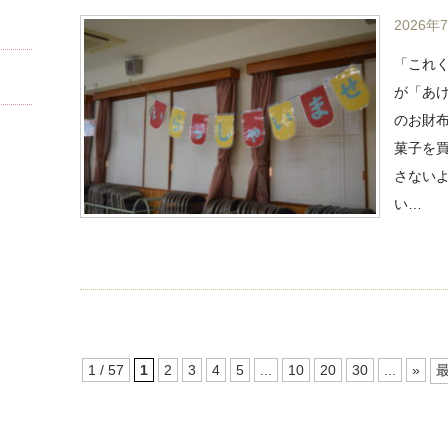
2026年
「これ
が「あ
のお財
菓子を
さない
い…
1 / 57
1
2
3
4
5
...
10
20
30
...
»
最