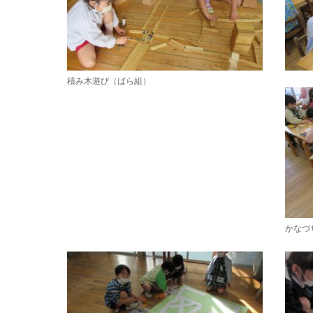
積み木遊び（ばら組）
かなづ