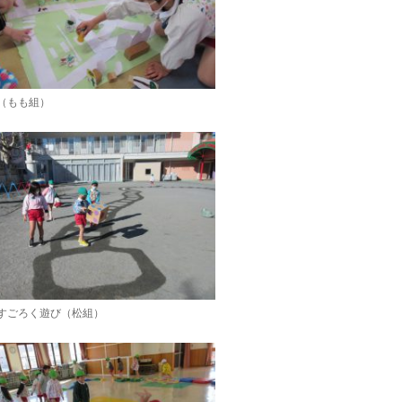
（もも組）
すごろく遊び（松組）