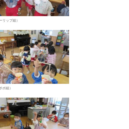
ーリップ組）
ポポ組）