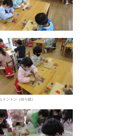
ちトントン（ゆり組）