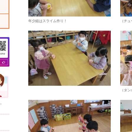
年少組はスライム作り！
（チュ
（タン
。