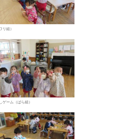
ワリ組）
しゲーム（ばら組）