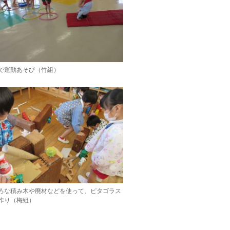
で運動あそび（竹組）
ろな積み木や廃材などを使って、ピタゴラス
作り（梅組）