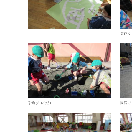
街作り
砂遊び（松組）
園庭で