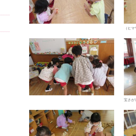
（ヒマ
宝さが