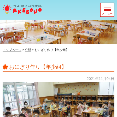
メニュー
当園について
在園児のみなさまへ
入園前のみなさまへ
トップページ
>
公開
>
おにぎり作り【年少組】
子育て支援センター『ぽっかぽか』
おにぎり作り【年少組】
2021年11月04日