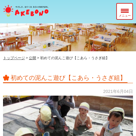
メニュー
当園について
在園児のみなさまへ
入園前のみなさまへ
トップページ
>
公開
>
初めての泥んこ遊び【こあら・うさぎ組】
子育て支援センター『ぽっかぽか』
初めての泥んこ遊び【こあら・うさぎ組】
2021年6月04日