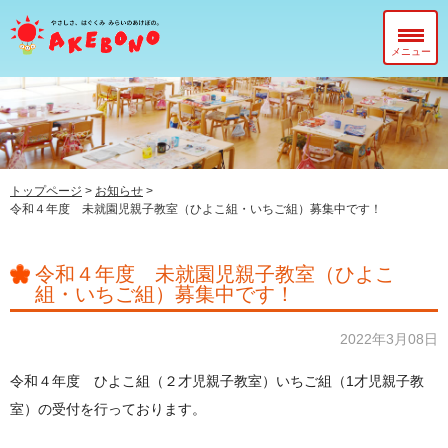
メニュー
当園について
在園児のみなさまへ
入園前のみなさまへ
トップページ
>
お知らせ
>
令和４年度 未就園児親子教室（ひよこ組・いちご組）募集中です！
子育て支援センター『ぽっかぽか』
令和４年度 未就園児親子教室（ひよこ
組・いちご組）募集中です！
2022年3月08日
令和４年度 ひよこ組（２才児親子教室）いちご組（1才児親子教
室）の受付を行っております。