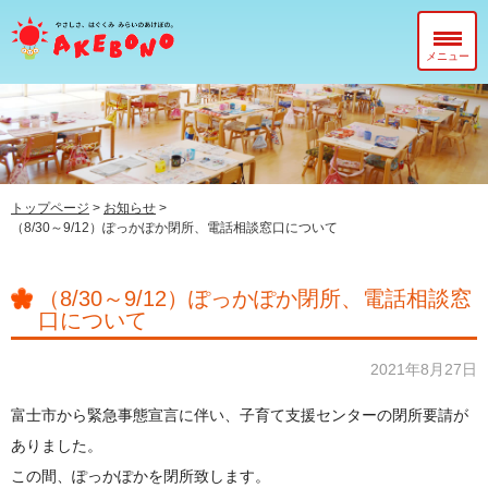
メニュー
当園について
在園児のみなさまへ
入園前のみなさまへ
トップページ
>
お知らせ
>
（8/30～9/12）ぽっかぽか閉所、電話相談窓口について
子育て支援センター『ぽっかぽか』
（8/30～9/12）ぽっかぽか閉所、電話相談窓
口について
2021年8月27日
富士市から緊急事態宣言に伴い、子育て支援センターの閉所要請が
ありました。
この間、ぽっかぽかを閉所致します。