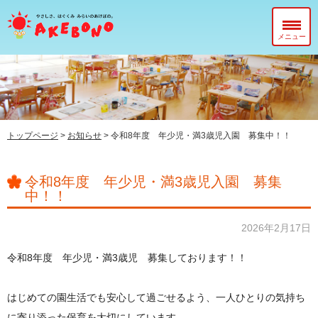
メニュー
当園について
在園児のみなさまへ
入園前のみなさまへ
トップページ
>
お知らせ
>
令和8年度 年少児・満3歳児入園 募集中！！
子育て支援センター『ぽっかぽか』
令和8年度 年少児・満3歳児入園 募集
中！！
2026年2月17日
令和8年度 年少児・満3歳児 募集しております！！
はじめての園生活でも安心して過ごせるよう、一人ひとりの気持ち
に寄り添った保育を大切にしています。