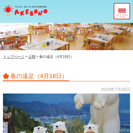
メニュー
当園について
在園児のみなさまへ
入園前のみなさまへ
トップページ
>
公開
>
春の遠足（4月18日）
子育て支援センター『ぽっかぽか』
春の遠足（4月18日）
2019年7月20日