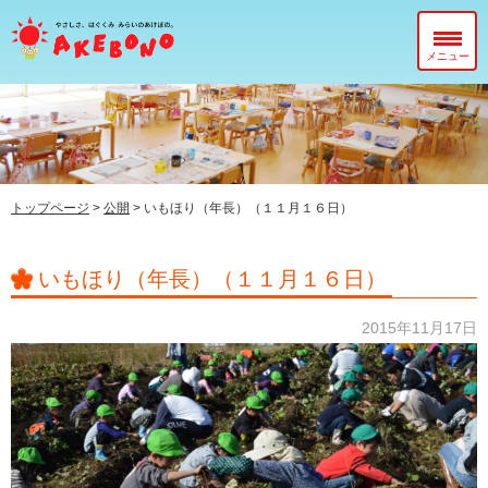
メニュー
当園について
在園児のみなさまへ
入園前のみなさまへ
トップページ
>
公開
>
いもほり（年長）（１１月１６日）
子育て支援センター『ぽっかぽか』
いもほり（年長）（１１月１６日）
2015年11月17日