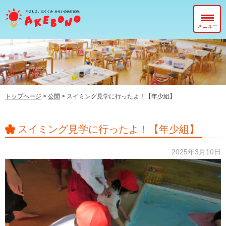
メニュー
当園について
在園児のみなさまへ
入園前のみなさまへ
トップページ
>
公開
>
スイミング見学に行ったよ！【年少組】
子育て支援センター『ぽっかぽか』
スイミング見学に行ったよ！【年少組】
2025年3月10日