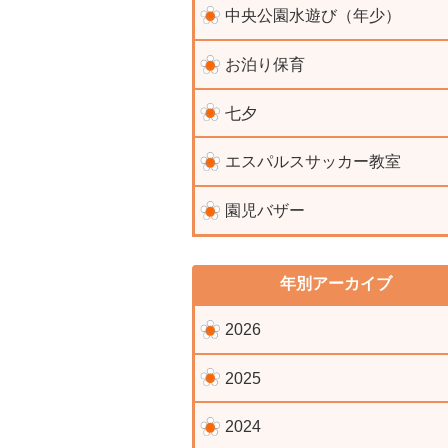
中央公園水遊び（年少）
お泊り保育
七夕
エスパルスサッカー教室
園児バザー
年別アーカイブ
2026
2025
2024