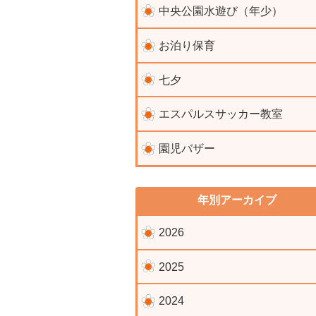
中央公園水遊び（年少）
お泊り保育
七夕
エスパルスサッカー教室
園児バザー
年別アーカイブ
2026
2025
2024