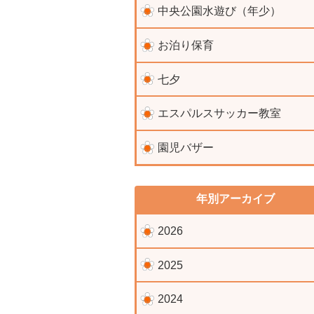
中央公園水遊び（年少）
お泊り保育
七夕
エスパルスサッカー教室
園児バザー
年別アーカイブ
2026
2025
2024