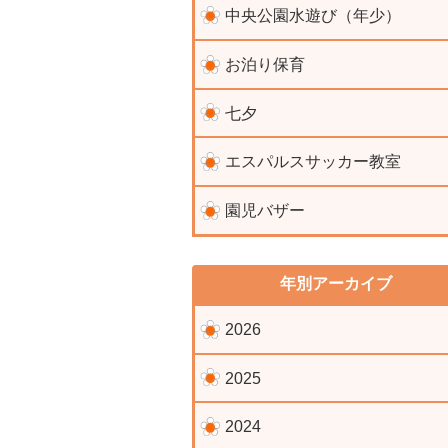
中央公園水遊び（年少）
お泊り保育
七夕
エスパルスサッカー教室
園児バザー
年別アーカイブ
2026
2025
2024